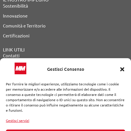
Sostenibilità
Innovazione
Comunità e Territorio
Certificazioni
LINK UTILI
Contatti
Lavora con noi
Gestisci Consenso
Procedure di gara
Per fornire le migliori esperienze, utilizziamo tecnologie come i cookie
Avvisi pubblici
per memorizzare e/o accedere alle informazioni del dispositivo. Il
consenso a queste tecnologie ci permetterà di elaborare dati come il
Il nostro diario
comportamento di navigazione o ID unici su questo sito. Non acconsentire
o ritirare il consenso può influire negativamente su alcune caratteristiche
Segnalazione illeciti
e funzioni.
Note Legali
|
Privacy Policy
|
Cookie Policy
|
Dichiarazione di
accessibilità
Gestisci servizi
Sito sviluppato seguendo gli standard delle Web Content