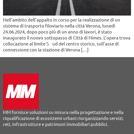
Nell’ambito dell’appalto in corso per la realizzazione di un
sistema di trasporto filoviario nella città Verona, lunedì
24.06.2024, dopo poco più di un anno di lavori, è stato
inaugurato il nuovo sottopasso di Città di Nimes. L’opera trova
collocazione al limite S ud del centro storico, sull’asse di
connessione con la stazione di Verona […]
MM fornisce soluzioni su misura nella progettazione e nella
riqualificazione di ecosistemi urbani riorganizzando servizi,
reti, infrastrutture e patrimoni immobiliari pubblici.