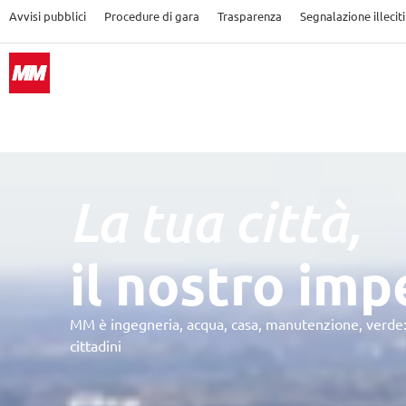
Avvisi pubblici
Procedure di gara
Trasparenza
Segnalazione illeciti
La tua città,
il nostro im
MM è ingegneria, acqua, casa, manutenzione, verde:
cittadini