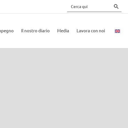
Search 
Search
for:
impegno
Il nostro diario
Media
Lavora con noi