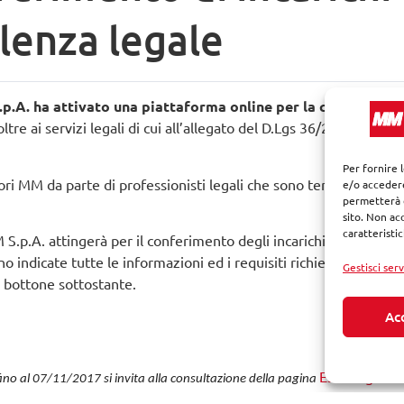
lenza legale
p.A. ha attivato una piattaforma online per la creazione di
ltre ai servizi legali di cui all’allegato del
D.Lgs 36/2023
e per l
Per fornire 
itori MM da parte di professionisti legali che sono tenuti pertant
e/o accedere
permetterà d
sito. Non ac
caratteristi
M S.p.A. attingerà per il conferimento degli incarichi legali potr
ndicate tutte le informazioni ed i requisiti richiesti per l’iscr
Gestisci serv
l bottone sottostante.
Ac
Esiti di gara
fino al 07/11/2017 si invita alla consultazione della pagina