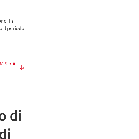
one, in
o il periodo
MM S.p.A.
o di
di