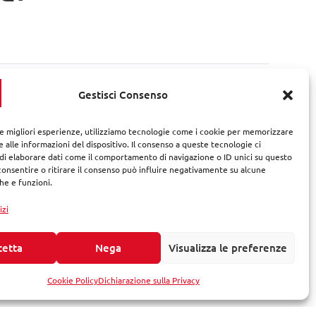
 un Elenco
Gestisci Consenso
o
le migliori esperienze, utilizziamo tecnologie come i cookie per memorizzare
o ad
 alle informazioni del dispositivo. Il consenso a queste tecnologie ci
i elaborare dati come il comportamento di navigazione o ID unici su questo
consentire o ritirare il consenso può influire negativamente su alcune
che e funzioni.
anno quindi
izione.
izi
cetta
Nega
Visualizza le preferenze
Cookie Policy
Dichiarazione sulla Privacy