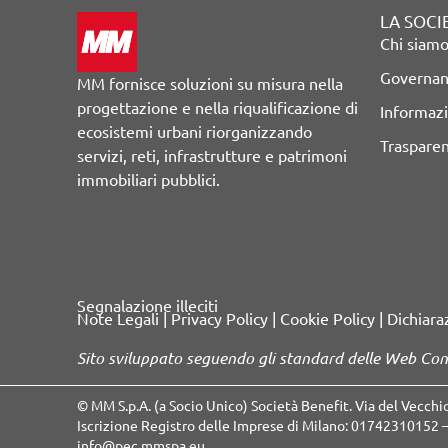
LA SOCI
Chi siam
Governa
MM fornisce soluzioni su misura nella
progettazione e nella riqualificazione di
Informazi
ecosistemi urbani riorganizzando
Traspare
servizi, reti, infrastrutture e patrimoni
immobiliari pubblici.
Segnalazione illeciti
Note Legali
|
Privacy Policy
|
Cookie Policy
|
Dichiaraz
Sito sviluppato seguendo gli standard delle Web Con
© MM S.p.A. (a Socio Unico) Società Benefit. Via del Vecchi
Iscrizione Registro delle Imprese di Milano: 01742310152 – 
info@pec.mmspa.eu