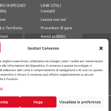
TRO IMPEGNO
LINK UTILI
lità
Contatti
ione
Lavora con noi
 e Territorio
Procedure di gara
zioni
Avvisi pubblici
Il nostro diario
Gestisci Consenso
le migliori esperienze, utilizziamo tecnologie come i cookie per memorizzare
 alle informazioni del dispositivo. Il consenso a queste tecnologie ci
i elaborare dati come il comportamento di navigazione o ID unici su questo
consentire o ritirare il consenso può influire negativamente su alcune
che e funzioni.
izi
cetta
Nega
Visualizza le preferenze
Seguici su: