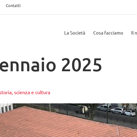
Contatti
La Società
Cosa facciamo
Il
ennaio 2025
toria, scienza e cultura