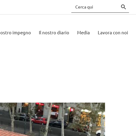
Search 
Search
for:
 nostro impegno
Il nostro diario
Media
Lavora con noi