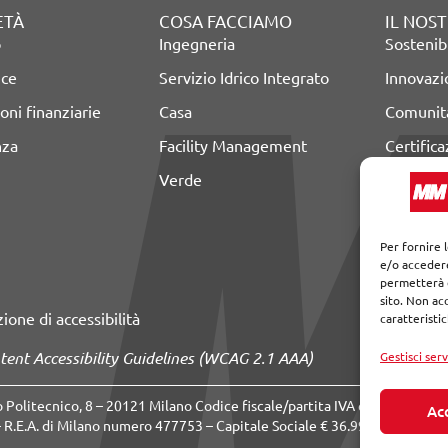
ETÀ
COSA FACCIAMO
IL NOS
o
Ingegneria
Sostenibi
nce
Servizio Idrico Integrato
Innovaz
oni finanziarie
Casa
Comunità
nza
Facility Management
Certifica
Verde
Per fornire 
e/o accedere
permetterà d
sito. Non ac
ione di accessibilità
caratteristi
tent Accessibility Guidelines (WCAG 2.1 AAA)
Gestisci serv
o Politecnico, 8 – 20121 Milano Codice fiscale/partita IVA e numero
Ac
R.E.A. di Milano numero 477753 – Capitale Sociale € 36.996.233 (i.v.) –