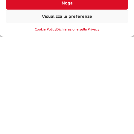
Nega
Approfondimenti
Visualizza le preferenze
Divulgazione
Eventi
Cookie Policy
Dichiarazione sulla Privacy
Istituzionale
Storie
Seguici su: