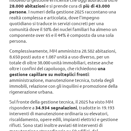
modello di gestione efficiente che oggi abbraccia oltre
28.000 abitazioni
e si prende cura di
più di 43.000
persone
. I numeri della gestione 2025 raccontano una
realtà complessa e articolata, dove l’impegno
quotidiano si traduce in servizi concreti per una
comunità dove il 50% dei nuclei familiari ha almeno un
componente over 65 e il 44% è composto da una sola
persona.
Complessivamente, MM amministra 28.502 abitazioni,
8.650 posti auto e 1.087 unità a uso diverso, per un
totale di oltre 38.000 unità immobiliari, estese anche
oltre i confini del capoluogo, che richiedono
una
gestione capillare su molteplici fronti
:
amministrazione, manutenzione tecnica, tutela degli
immobili, relazione con gli inquilini e promozione della
rigenerazione urbana.
Sul fronte della gestione tecnica, il 2025 ha visto MM
rispondere a
34.934 segnalazioni
, tradotte in 19.193
interventi di manutenzione ordinaria su elevatori,
riscaldamento, opere edili, impianti elettrici e gestione
rifiuti. Sono stati inoltre avviati 68 interventi di