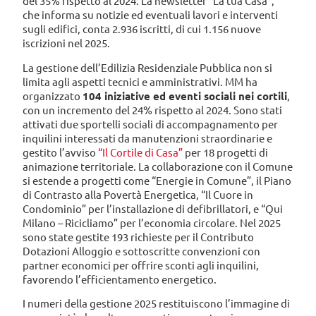
del 35% rispetto al 2024. La newsletter “La tua Casa”,
che informa su notizie ed eventuali lavori e interventi
sugli edifici, conta 2.936 iscritti, di cui 1.156 nuove
iscrizioni nel 2025.
La gestione dell’Edilizia Residenziale Pubblica non si
limita agli aspetti tecnici e amministrativi. MM ha
organizzato
104 iniziative ed eventi sociali nei cortili
,
con un incremento del 24% rispetto al 2024. Sono stati
attivati due sportelli sociali di accompagnamento per
inquilini interessati da manutenzioni straordinarie e
gestito l’avviso
“Il Cortile di Casa”
per 18 progetti di
animazione territoriale. La collaborazione con il Comune
si estende a progetti come “Energie in Comune”, il Piano
di Contrasto alla Povertà Energetica, “Il Cuore in
Condominio” per l’installazione di defibrillatori, e “Qui
Milano – Ricicliamo” per l’economia circolare. Nel 2025
sono state gestite 193 richieste per il Contributo
Dotazioni Alloggio e sottoscritte convenzioni con
partner economici per offrire sconti agli inquilini,
favorendo l’efficientamento energetico.
I numeri della gestione 2025 restituiscono l’immagine di