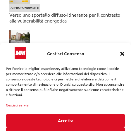
APPROFONDIMENTI
Verso uno sportello diffuso-itinerante per il contrasto
alla vulnerabilità energetica
Gestisci Consenso
APPROFONDIMENTI
Via Coppin e via Bagarotti: come fare efficienza
energetica nelle case popolari
Per fornire le migliori esperienze, utilizziamo tecnologie come i cookie
per memorizzare e/o accedere alle informazioni del dispositivo. Il
consenso a queste tecnologie ci permetterà di elaborare dati come il
comportamento di navigazione o ID unici su questo sito. Non acconsentire
o ritirare il consenso può influire negativamente su alcune caratteristiche
e funzioni.
APPROFONDIMENTI
Gestisci servizi
Alcuni numeri sulla gestione del patrimonio ERP di
Milano
Accetta
CATEGORIE
#inMM