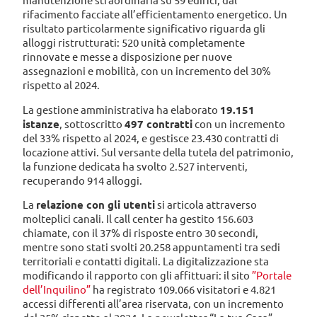
manutenzione straordinaria su 59 edifici, dal
rifacimento facciate all’efficientamento energetico. Un
risultato particolarmente significativo riguarda gli
alloggi ristrutturati: 520 unità completamente
rinnovate e messe a disposizione per nuove
assegnazioni e mobilità, con un incremento del 30%
rispetto al 2024.
La gestione amministrativa ha elaborato
19.151
istanze
, sottoscritto
497 contratti
con un incremento
del 33% rispetto al 2024, e gestisce 23.430 contratti di
locazione attivi. Sul versante della tutela del patrimonio,
la funzione dedicata ha svolto 2.527 interventi,
recuperando 914 alloggi.
La
relazione con gli utenti
si articola attraverso
molteplici canali. Il call center ha gestito 156.603
chiamate, con il 37% di risposte entro 30 secondi,
mentre sono stati svolti 20.258 appuntamenti tra sedi
territoriali e contatti digitali. La digitalizzazione sta
modificando il rapporto con gli affittuari: il sito
”Portale
dell’Inquilino”
ha registrato 109.066 visitatori e 4.821
accessi differenti all’area riservata, con un incremento