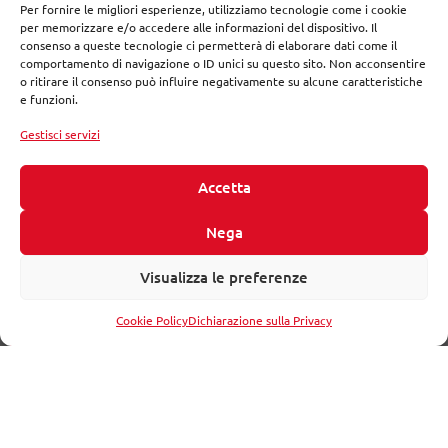
Per fornire le migliori esperienze, utilizziamo tecnologie come i cookie
Istituzionale
per memorizzare e/o accedere alle informazioni del dispositivo. Il
consenso a queste tecnologie ci permetterà di elaborare dati come il
Storie
comportamento di navigazione o ID unici su questo sito. Non acconsentire
o ritirare il consenso può influire negativamente su alcune caratteristiche
e funzioni.
Seguici su:
Gestisci servizi
Accetta
Nega
Visualizza le preferenze
Cookie Policy
Dichiarazione sulla Privacy
MM fornisce soluzioni su misura nella progettazione e nella
riqualificazione di ecosistemi urbani riorganizzando servizi,
reti, infrastrutture e patrimoni immobiliari pubblici.