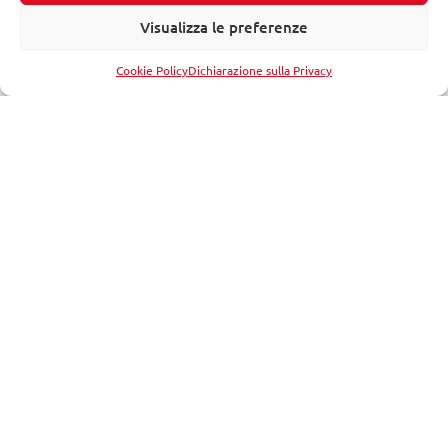
Visualizza le preferenze
Seguici su:
Cookie Policy
Dichiarazione sulla Privacy
MM fornisce soluzioni su misura nella progettazione e nella
riqualificazione di ecosistemi urbani riorganizzando servizi,
reti, infrastrutture e patrimoni immobiliari pubblici.
Seguici su: