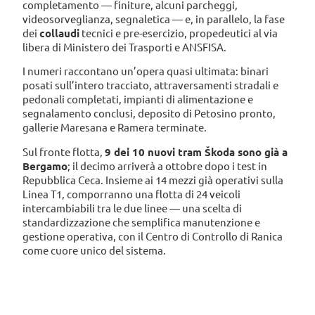
completamento — finiture, alcuni parcheggi,
videosorveglianza, segnaletica — e, in parallelo, la fase
dei
collaudi
tecnici e pre-esercizio, propedeutici al via
libera di Ministero dei Trasporti e ANSFISA.
I numeri raccontano un’opera quasi ultimata: binari
posati sull’intero tracciato, attraversamenti stradali e
pedonali completati, impianti di alimentazione e
segnalamento conclusi, deposito di Petosino pronto,
gallerie Maresana e Ramera terminate.
Sul fronte flotta,
9 dei 10 nuovi tram Škoda sono già a
Bergamo
; il decimo arriverà a ottobre dopo i test in
Repubblica Ceca. Insieme ai 14 mezzi già operativi sulla
Linea T1, comporranno una flotta di 24 veicoli
intercambiabili tra le due linee — una scelta di
standardizzazione che semplifica manutenzione e
gestione operativa, con il Centro di Controllo di Ranica
come cuore unico del sistema.