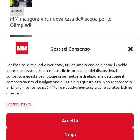
#INMM
MM inaugura una nuova casa dell'acqua per le
Olimpiadi
Gestisci Consenso
#INMM
Per fornire le migliori esperienze, utilizziamo tecnologie come i cookie
La piscina Suzzani, rinnovata da MM, riapre alla città
per memorizzare e/o accedere alle informazioni del dispositivo. Il
consenso a queste tecnologie ci permetterà di elaborare dati come il
comportamento di navigazione o ID unici su questo sito. Non acconsentire
CATEGORIE
#inMM
o ritirare il consenso può influire negativamente su alcune caratteristiche
e funzioni.
Approfondimenti
Gestisci servizi
Divulgazione
Eventi
Accetta
Istituzionale
Nega
Storie