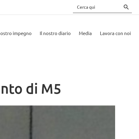
Search 
Search
for:
 nostro impegno
Il nostro diario
Media
Lavora con noi
ento di M5