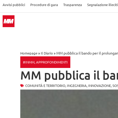
Avvisi pubblici
Procedure di gara
Trasparenza
Segnalazione illeciti
»
»
MM pubblica il bando per il prolung
Homepage
Il Diario
#INMM
,
APPROFONDIMENTI
MM pubblica il ba
COMUNITÀ E TERRITORIO
,
INGEGNERIA
,
INNOVAZIONE
,
SOS