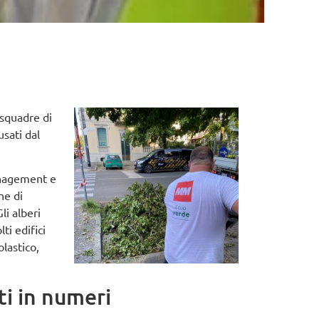
 squadre di
sati dal
Management e
ne di
li alberi
ti edifici
olastico,
ti in numeri