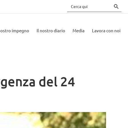
Search 
Search
for:
 nostro impegno
Il nostro diario
Media
Lavora con noi
rgenza del 24