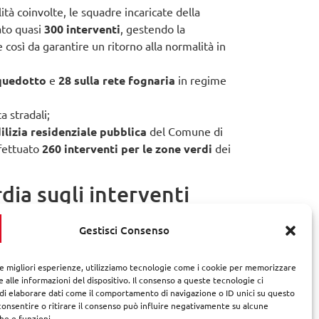
ità coinvolte, le squadre incaricate della
to quasi
300 interventi
, gestendo la
così da garantire un ritorno alla normalità in
cquedotto
e
28 sulla rete fognaria
in regime
a stradali;
ilizia residenziale pubblica
del Comune di
ffettuato
260 interventi per le zone verdi
dei
dia sugli interventi
osto
Gestisci Consenso
le migliori esperienze, utilizziamo tecnologie come i cookie per memorizzare
 alle informazioni del dispositivo. Il consenso a queste tecnologie ci
i elaborare dati come il comportamento di navigazione o ID unici su questo
consentire o ritirare il consenso può influire negativamente su alcune
che e funzioni.