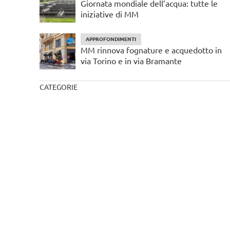
Giornata mondiale dell’acqua: tutte le
iniziative di MM
APPROFONDIMENTI
MM rinnova fognature e acquedotto in
via Torino e in via Bramante
CATEGORIE
#inMM
Approfondimenti
Divulgazione
Eventi
Istituzionale
Storie
Seguici su: