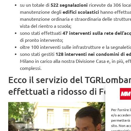
su un totale di
522 segnalazioni
ricevute da 306 local
manutenzione degli
edifici scolastici
hanno effettua
manutenzione ordinaria e straordinaria delle strutture 
vista del rientro a scuola;
sono stati effettuati
47 interventi sulla rete dell’a
di pronto intervento;
oltre 100 interventi sulle infrastrutture e la segnaletic
sono stati gestiti
128 interventi nei condomini di ed
Milano in carico alla nostra Divisione Casa e, in più, e
complessi.
Ecco il servizio del TGRLombar
effettuati a ridosso di Ferrag
Per fornire 
e/o accedere
permetterà d
sito. Non ac
caratteristi